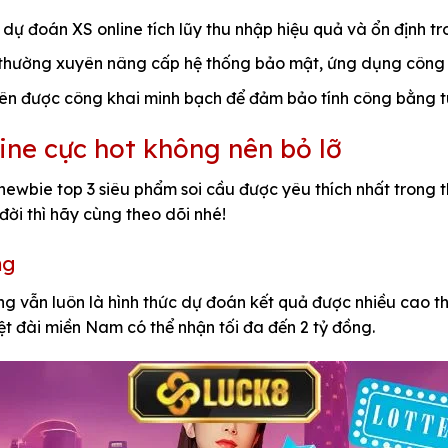
n dự đoán XS online tích lũy thu nhập hiệu quả và ổn định tr
, thường xuyên nâng cấp hệ thống bảo mật, ứng dụng công
iên được công khai minh bạch để đảm bảo tính công bằng tu
line cực hot không nên bỏ lỡ
 newbie top 3 siêu phẩm soi cầu được yêu thích nhất trong
đời thì hãy cùng theo dõi nhé!
ng
g vẫn luôn là hình thức dự đoán kết quả được nhiều cao thủ
ệt đài miền Nam có thể nhận tối đa đến 2 tỷ đồng.