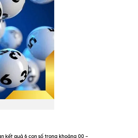
n kết quả 6 con số trong khoảng 00 –