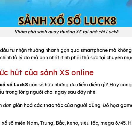
Khám phá sảnh quay thưởng XS tại nhà cái Luck8
 đầu tư nhận thưởng nhanh gọn qua smartphone mà không c
chính là lý do mà bạn nhất định phải thử sức tại chuyên mục 
ức hút của sảnh XS online
xổ số Luck8
còn sở hữu những ưu điểm điểm gì? Hãy cùng 
ầu trong lòng người chơi ngay sau đây nhé.
làm đơn giản hoá các thao tác của người dùng. Đồ họa game
ổ số miền Nam, Trung, Bắc, keno, siêu tốc, mega 6/45. Hìn