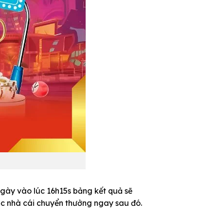
ngày vào lúc 16h15s bảng kết quả sẽ
ợc nhà cái chuyển thưởng ngay sau đó.