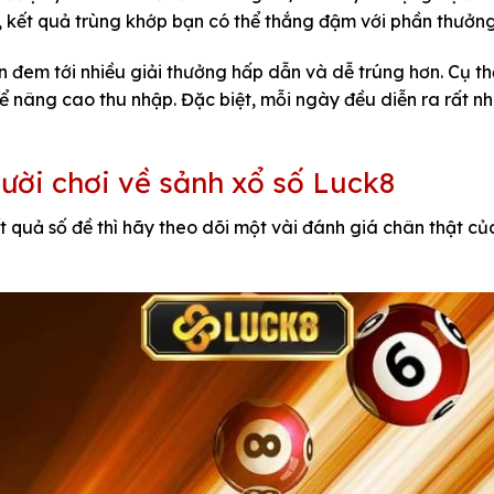
c, kết quả trùng khớp bạn có thể thắng đậm với phần thưởng
n đem tới nhiều giải thưởng hấp dẫn và dễ trúng hơn. Cụ th
nâng cao thu nhập. Đặc biệt, mỗi ngày đều diễn ra rất nh
ười chơi về sảnh xổ số Luck8
 quả số đề thì hãy theo dõi một vài đánh giá chân thật c