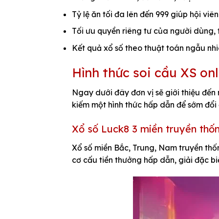
Tỷ lệ ăn tối đa lên đến 999 giúp hội viê
Tối ưu quyền riêng tư của người dùng
Kết quả xổ số theo thuật toán ngẫu nh
Hình thức soi cầu XS on
Ngay dưới đây đơn vị sẽ giới thiệu đến
kiếm một hình thức hấp dẫn để sớm đổi 
Xổ số Luck8 3 miền truyền thố
Xổ số miền Bắc, Trung, Nam truyền thốn
cơ cấu tiền thưởng hấp dẫn, giải đặc bi