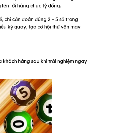
 lên tới hàng chục tỷ đồng.
ể, chỉ cần đoán đúng 2 – 5 số trong
iều kỳ quay, tạo cơ hội thử vận may
ủa khách hàng sau khi trải nghiệm ngay