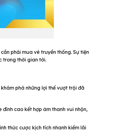
ần phải mua vé truyền thống. Sự tiện
trong thời gian tới.
khám phá những lợi thế vượt trội đã
 đỉnh cao kết hợp âm thanh vui nhộn,
h thức cược kịch tích nhanh kiếm lãi