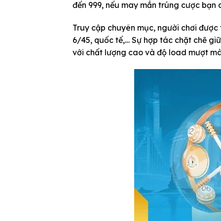
đến 999, nếu may mắn trúng cược bạn có
Truy cập chuyên mục, người chơi được tr
6/45, quốc tế,… Sự hợp tác chặt chẽ g
với chất lượng cao và độ load mượt mà