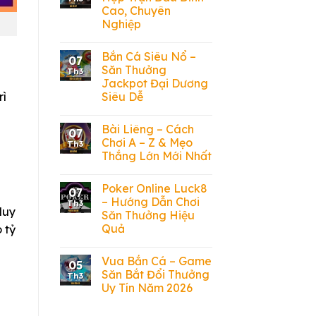
Cao, Chuyên
Nghiệp
Bắn Cá Siêu Nổ –
07
Săn Thưởng
Th3
Jackpot Đại Dương
rì
Siêu Dễ
u
Bài Liêng – Cách
07
Chơi A – Z & Mẹo
Th3
Thắng Lớn Mới Nhất
Poker Online Luck8
07
– Hướng Dẫn Chơi
Th3
duy
Săn Thưởng Hiệu
Quả
 tỷ
n
Vua Bắn Cá – Game
05
Săn Bắt Đổi Thưởng
Th3
Uy Tín Năm 2026