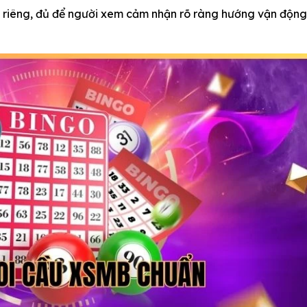
ệu riêng, đủ để người xem cảm nhận rõ ràng hướng vận động