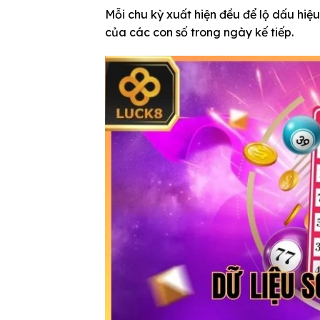
Mỗi chu kỳ xuất hiện đều để lộ dấu hi
của các con số trong ngày kế tiếp.