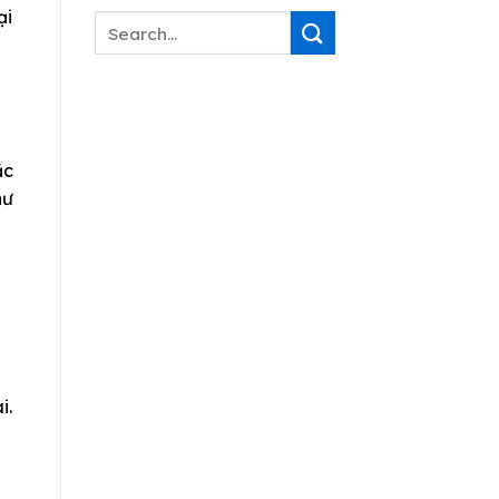
ại
ặc
hư
i.