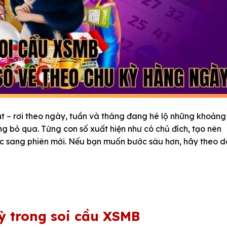
t – rơi theo ngày, tuần và tháng đang hé lộ những khoảng
ng bỏ qua. Từng con số xuất hiện như có chủ đích, tạo nên
c sang phiên mới. Nếu bạn muốn bước sâu hơn, hãy theo d
kỳ trong soi cầu XSMB