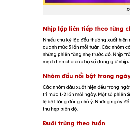
D
Nhịp lặp liên tiếp theo từng c
Nhiều chu kỳ lặp đều thường xuất hiện r
quanh mức 3 lần mỗi tuần. Các nhóm có 
những phiên tăng nhẹ trước đó. Nhịp trở
mạch hơn cho các bộ số đang giữ nhịp.
Nhóm đầu nổi bật trong ngà
Các nhóm đầu xuất hiện đều trong ngày
trì mức 1-2 lần mỗi ngày. Một số phiên
S
lệ bật tăng đáng chú ý. Những ngày đầu 
thu hẹp biên độ.
Đuôi trùng theo tuần