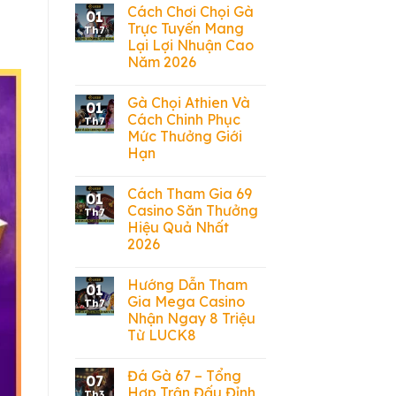
Cách Chơi Chọi Gà
01
Trực Tuyến Mang
Th7
Lại Lợi Nhuận Cao
Năm 2026
Gà Chọi Athien Và
01
Cách Chinh Phục
Th7
Mức Thưởng Giới
Hạn
Cách Tham Gia 69
01
Casino Săn Thưởng
Th7
Hiệu Quả Nhất
2026
Hướng Dẫn Tham
01
Gia Mega Casino
Th7
Nhận Ngay 8 Triệu
Từ LUCK8
Đá Gà 67 – Tổng
07
Hợp Trận Đấu Đỉnh
Th3