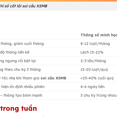
hỉ số cốt lõi soi cầu XSMB
Thông số minh họ
 tháng, giảm cuối tháng
8-12 lượt/tháng
độ tháng liền kề
Lệch 15-22%
ng ngưng rồi bật lại
2-3 lần/tháng
ng theo chu kỳ 3 tháng
15-20 lượt/quý
t tốc nhẹ khi tham gia
soi cầu XSMB
+25-40% cuối quý
hiện ổn định nhiều phiên
4-6 ngày liền
 – tháng tạo bám mạnh
3 chu kỳ trùng nhau
trong tuần