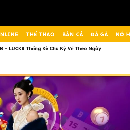
ONLINE
THỂ THAO
BẮN CÁ
ĐÁ GÀ
NỔ 
B – LUCK8 Thống Kê Chu Kỳ Về Theo Ngày