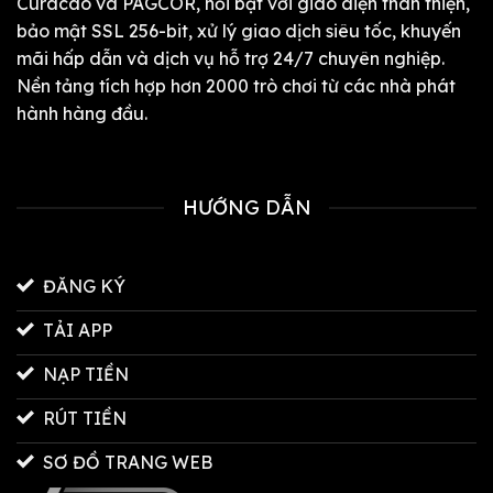
Curacao và PAGCOR, nổi bật với giao diện thân thiện,
bảo mật SSL 256-bit, xử lý giao dịch siêu tốc, khuyến
mãi hấp dẫn và dịch vụ hỗ trợ 24/7 chuyên nghiệp.
Nền tảng tích hợp hơn 2000 trò chơi từ các nhà phát
hành hàng đầu.
HƯỚNG DẪN
ĐĂNG KÝ
TẢI APP
NẠP TIỀN
RÚT TIỀN
SƠ ĐỒ TRANG WEB