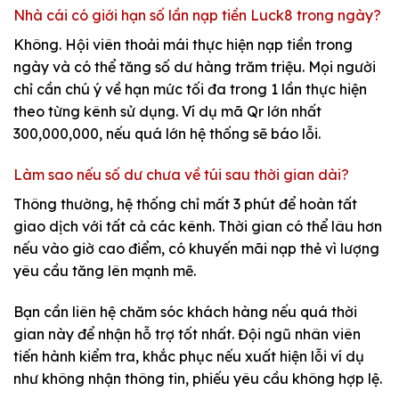
Nhà cái có giới hạn số lần nạp tiền Luck8 trong ngày?
Không. Hội viên thoải mái thực hiện nạp tiền trong
ngày và có thể tăng số dư hàng trăm triệu. Mọi người
chỉ cần chú ý về hạn mức tối đa trong 1 lần thực hiện
theo từng kênh sử dụng. Ví dụ mã Qr lớn nhất
300,000,000, nếu quá lớn hệ thống sẽ báo lỗi.
Làm sao nếu số dư chưa về túi sau thời gian dài?
Thông thường, hệ thống chỉ mất 3 phút để hoàn tất
giao dịch với tất cả các kênh. Thời gian có thể lâu hơn
nếu vào giờ cao điểm, có khuyến mãi nạp thẻ vì lượng
yêu cầu tăng lên mạnh mẽ.
Bạn cần liên hệ chăm sóc khách hàng nếu quá thời
gian này để nhận hỗ trợ tốt nhất. Đội ngũ nhân viên
tiến hành kiểm tra, khắc phục nếu xuất hiện lỗi ví dụ
như không nhận thông tin, phiếu yêu cầu không hợp lệ.