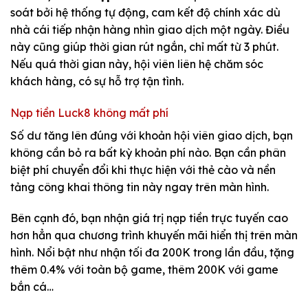
soát bởi hệ thống tự động, cam kết độ chính xác dù
nhà cái tiếp nhận hàng nhìn giao dịch một ngày. Điều
này cũng giúp thời gian rút ngắn, chỉ mất từ 3 phút.
Nếu quá thời gian này, hội viên liên hệ chăm sóc
khách hàng, có sự hỗ trợ tận tình.
Nạp tiền Luck8 không mất phí
Số dư tăng lên đúng với khoản hội viên giao dịch, bạn
không cần bỏ ra bất kỳ khoản phí nào. Bạn cần phân
biệt phí chuyển đổi khi thực hiện với thẻ cào và nền
tảng công khai thông tin này ngay trên màn hình.
Bên cạnh đó, bạn nhận giá trị nạp tiền trực tuyến cao
hơn hẳn qua chương trình khuyến mãi hiển thị trên màn
hình. Nổi bật như nhận tối đa 200K trong lần đầu, tặng
thêm 0.4% với toàn bộ game, thêm 200K với game
bắn cá…