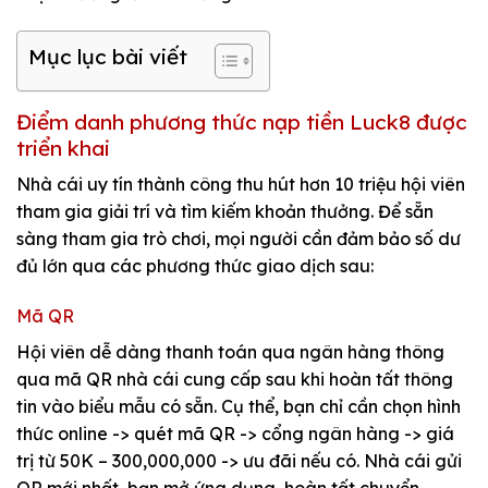
Mục lục bài viết
Điểm danh phương thức nạp tiền Luck8 được
triển khai
Nhà cái uy tín thành công thu hút hơn 10 triệu hội viên
tham gia giải trí và tìm kiếm khoản thưởng. Để sẵn
sàng tham gia trò chơi, mọi người cần đảm bảo số dư
đủ lớn qua các phương thức giao dịch sau:
Mã QR
Hội viên dễ dàng thanh toán qua ngân hàng thông
qua mã QR nhà cái cung cấp sau khi hoàn tất thông
tin vào biểu mẫu có sẵn. Cụ thể, bạn chỉ cần chọn hình
thức online -> quét mã QR -> cổng ngân hàng -> giá
trị từ 50K – 300,000,000 -> ưu đãi nếu có. Nhà cái gửi