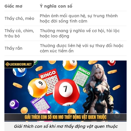
Giấc mơ
Ý nghĩa con số
Phản ánh mối quan hệ, sự trung thành
Thấy chó, mèo
hoặc đời sống tình cảm
Thấy cá, chim,
Thường mang ý nghĩa về cơ hội, tài lộc
trâu bò
hoặc lao động
Thường được liên hệ với sự thay đổi hoặc
Thấy rắn
cảm xúc tiềm ẩn
Giải thích con số khi mơ thấy động vật quen thuộc