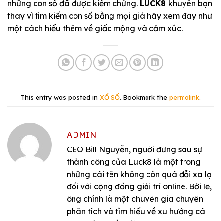
những con số đã được kiểm chứng.
LUCK8
khuyên bạn
thay vì tìm kiếm con số bằng mọi giá hãy xem đây như
một cách hiểu thêm về giấc mộng và cảm xúc.
This entry was posted in
XỔ SỐ
. Bookmark the
permalink
.
ADMIN
CEO Bill Nguyễn, người đứng sau sự
thành công của Luck8 là một trong
những cái tên không còn quá đỗi xa lạ
đối với cộng đồng giải trí online. Bởi lẽ,
ông chính là một chuyên gia chuyên
phân tích và tìm hiểu về xu hướng cá