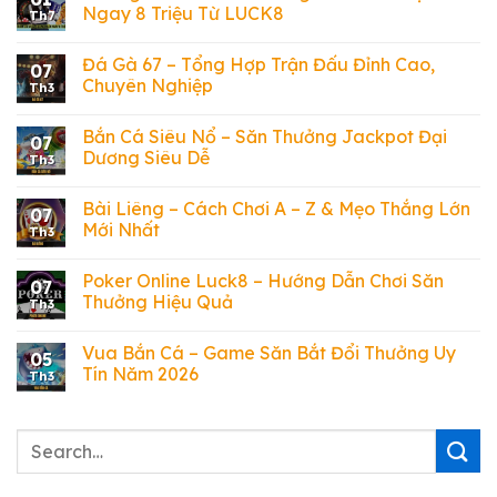
Ngay 8 Triệu Từ LUCK8
Th7
Đá Gà 67 – Tổng Hợp Trận Đấu Đỉnh Cao,
07
Chuyên Nghiệp
Th3
Bắn Cá Siêu Nổ – Săn Thưởng Jackpot Đại
07
Dương Siêu Dễ
Th3
Bài Liêng – Cách Chơi A – Z & Mẹo Thắng Lớn
07
Mới Nhất
Th3
Poker Online Luck8 – Hướng Dẫn Chơi Săn
07
Thưởng Hiệu Quả
Th3
Vua Bắn Cá – Game Săn Bắt Đổi Thưởng Uy
05
Tín Năm 2026
Th3