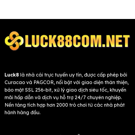
Luck8
là nhà cái trực tuyến uy tín, được cấp phép bởi
Curacao và PAGCOR, nổi bật với giao diện thân thiện,
bảo mật SSL 256-bit, xử lý giao dịch siêu tốc, khuyến
mãi hấp dẫn và dịch vụ hỗ trợ 24/7 chuyên nghiệp.
Nền tảng tích hợp hơn 2000 trò chơi từ các nhà phát
hành hàng đầu.