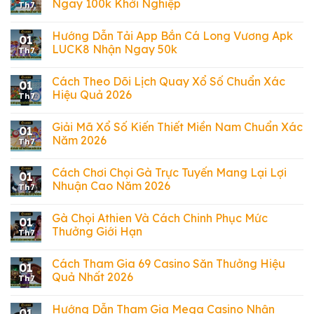
Ngay 100k Khởi Nghiệp
Th7
Hướng Dẫn Tải App Bắn Cá Long Vương Apk
01
LUCK8 Nhận Ngay 50k
Th7
Cách Theo Dõi Lịch Quay Xổ Số Chuẩn Xác
01
Hiệu Quả 2026
Th7
Giải Mã Xổ Số Kiến Thiết Miền Nam Chuẩn Xác
01
Năm 2026
Th7
Cách Chơi Chọi Gà Trực Tuyến Mang Lại Lợi
01
Nhuận Cao Năm 2026
Th7
Gà Chọi Athien Và Cách Chinh Phục Mức
01
Thưởng Giới Hạn
Th7
Cách Tham Gia 69 Casino Săn Thưởng Hiệu
01
Quả Nhất 2026
Th7
Hướng Dẫn Tham Gia Mega Casino Nhận
01