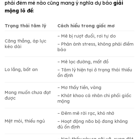
phải đêm mê nào cũng mang ý nghĩa dự báo
giải
mộng lô đề
:
Trạng thái tâm lý
Cách hiểu trong giấc mơ
– Mê bị rượt đuổi, rơi tự do
Căng thẳng, áp lực
– Phản ánh stress, không phải điềm
kéo dài
báo
– Mê lạc đường, mất đồ
Lo lắng, bất an
– Tâm lý hiện tại ở trạng thái thiếu
ổn định
– Mơ thấy tiền, vàng
Mong muốn chưa đạt
– Khát khao cá nhân chi phối giấc
được
mộng
– Đêm mê rời rạc, khó nhớ
Mệt mỏi, thiếu ngủ
– Hoạt động não bộ đang không
đủ ổn định