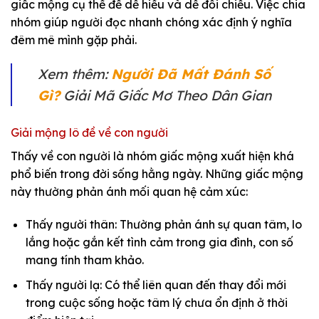
giấc mộng cụ thể để dễ hiểu và dễ đối chiếu. Việc chia
nhóm giúp người đọc nhanh chóng xác định ý nghĩa
đêm mê mình gặp phải.
Xem thêm:
Người Đã Mất Đánh Số
Gì?
Giải Mã Giấc Mơ Theo Dân Gian
Giải mộng lô đề về con người
Thấy về con người là nhóm giấc mộng xuất hiện khá
phổ biến trong đời sống hằng ngày. Những giấc mộng
này thường phản ánh mối quan hệ cảm xúc:
Thấy người thân: Thường phản ánh sự quan tâm, lo
lắng hoặc gắn kết tình cảm trong gia đình, con số
mang tính tham khảo.
Thấy người lạ: Có thể liên quan đến thay đổi mới
trong cuộc sống hoặc tâm lý chưa ổn định ở thời