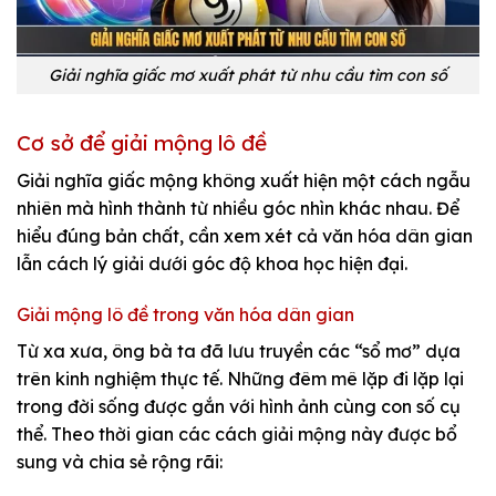
Giải nghĩa giấc mơ xuất phát từ nhu cầu tìm con số
Cơ sở để giải mộng lô đề
Giải nghĩa giấc mộng không xuất hiện một cách ngẫu
nhiên mà hình thành từ nhiều góc nhìn khác nhau. Để
hiểu đúng bản chất, cần xem xét cả văn hóa dân gian
lẫn cách lý giải dưới góc độ khoa học hiện đại.
Giải mộng lô đề trong văn hóa dân gian
Từ xa xưa, ông bà ta đã lưu truyền các “sổ mơ” dựa
trên kinh nghiệm thực tế. Những đêm mê lặp đi lặp lại
trong đời sống được gắn với hình ảnh cùng con số cụ
thể. Theo thời gian các cách giải mộng này được bổ
sung và chia sẻ rộng rãi: