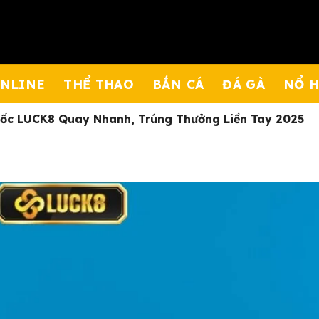
ONLINE
THỂ THAO
BẮN CÁ
ĐÁ GÀ
NỔ 
Tốc LUCK8 Quay Nhanh, Trúng Thưởng Liền Tay 2025