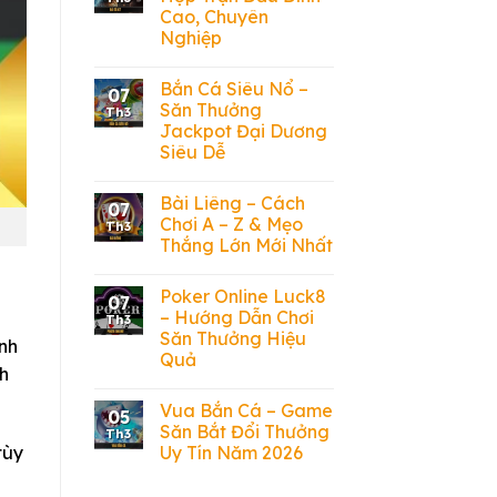
Cao, Chuyên
Nghiệp
Bắn Cá Siêu Nổ –
07
Săn Thưởng
Th3
Jackpot Đại Dương
Siêu Dễ
Bài Liêng – Cách
07
Chơi A – Z & Mẹo
Th3
Thắng Lớn Mới Nhất
Poker Online Luck8
07
– Hướng Dẫn Chơi
Th3
Săn Thưởng Hiệu
ính
Quả
h
Vua Bắn Cá – Game
05
Săn Bắt Đổi Thưởng
Th3
tùy
Uy Tín Năm 2026