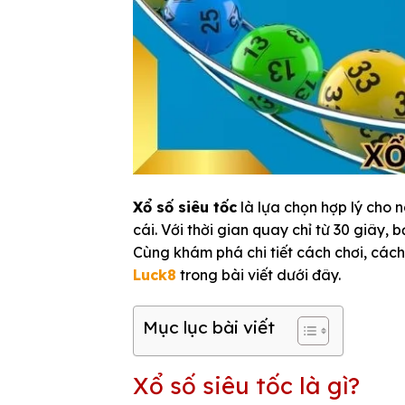
Xổ số siêu tốc
là lựa chọn hợp lý cho n
cái. Với thời gian quay chỉ từ 30 giây,
Cùng khám phá chi tiết cách chơi, cách
Luck8
trong bài viết dưới đây.
Mục lục bài viết
Xổ số siêu tốc là gì?