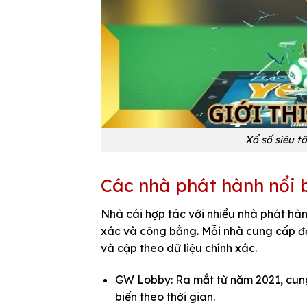
Xổ số siêu tố
Các nhà phát hành nổi b
Nhà cái hợp tác với nhiều nhà phát hàn
xác và công bằng. Mỗi nhà cung cấp đ
và cập theo dữ liệu chính xác.
GW Lobby: Ra mắt từ năm 2021, cung
biến theo thời gian.