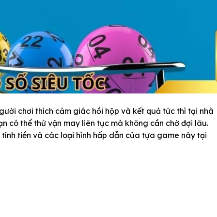
gười chơi thích cảm giác hồi hộp và kết quả tức thì tại nhà
 bạn có thể thử vận may liên tục mà không cần chờ đợi lâu.
 tính tiền và các loại hình hấp dẫn của tựa game này tại