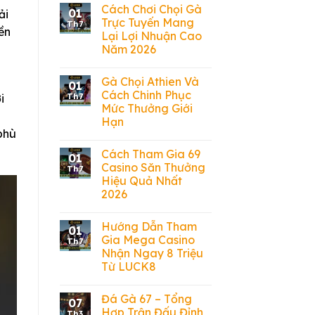
Cách Chơi Chọi Gà
01
ải
Trực Tuyến Mang
Th7
yền
Lại Lợi Nhuận Cao
Năm 2026
Gà Chọi Athien Và
01
Cách Chinh Phục
Th7
i
Mức Thưởng Giới
Hạn
phù
Cách Tham Gia 69
01
Casino Săn Thưởng
Th7
Hiệu Quả Nhất
2026
Hướng Dẫn Tham
01
Gia Mega Casino
Th7
Nhận Ngay 8 Triệu
Từ LUCK8
Đá Gà 67 – Tổng
07
Hợp Trận Đấu Đỉnh
Th3