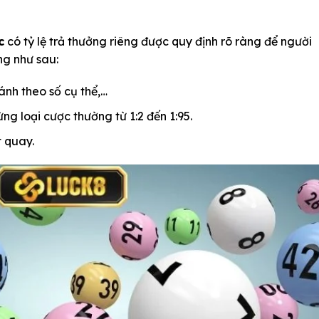
c
có tỷ lệ trả thưởng riêng được quy định rõ ràng để người
ng như sau:
ánh theo số cụ thể,…
ng loại cược thường từ 1:2 đến 1:95.
t quay.