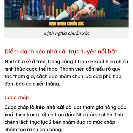
Định nghĩa chuẩn xác
Điểm danh kèo nhà cái trực tuyến nổi bật
Như chia sẻ ở trên, trong cùng 1 trận sẽ xuất hiện nhiều
hình thức cược thể thao. Thành viên cần hiểu rõ quy
tắc tham gia, cách đọc nhằm chọn lựa cửa phù hợp,
đảm bảo có chiến thắng.
Cược chấp
Cược chấp là
kèo nhà cái
có lượt tham gia hàng đầu,
xuất hiện trong tất cả trận đấu. Nhà cái sẽ nhận định
chênh lệch thực lực 2 bên nhằm đưa ra mức chấp
nhằm tạo ra sự cân bằng.