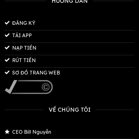
HƯỚNG DẪN
ĐĂNG KÝ
TẢI APP
NẠP TIỀN
RÚT TIỀN
SƠ ĐỒ TRANG WEB
VỀ CHÚNG TÔI
CEO Bill Nguyễn