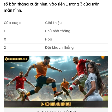
số bàn thắng xuất hiện, vào tiền 1 trong 3 cửa trên
màn hình.
Cửa cược
Giới thiệu
1
Chủ nhà thắng
X
Hoà
2
Đội khách thắng