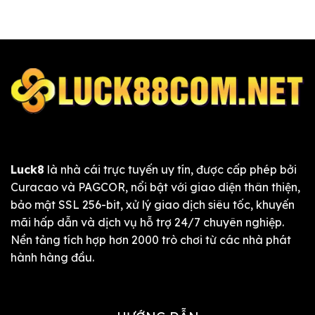
Luck8
là nhà cái trực tuyến uy tín, được cấp phép bởi
Curacao và PAGCOR, nổi bật với giao diện thân thiện,
bảo mật SSL 256-bit, xử lý giao dịch siêu tốc, khuyến
mãi hấp dẫn và dịch vụ hỗ trợ 24/7 chuyên nghiệp.
Nền tảng tích hợp hơn 2000 trò chơi từ các nhà phát
hành hàng đầu.