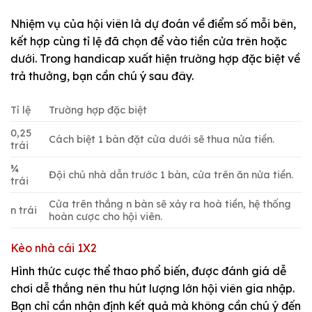
Nhiệm vụ của hội viên là dự đoán về điểm số mỗi bên,
kết hợp cùng tỉ lệ đã chọn để vào tiền cửa trên hoặc
dưới. Trong handicap xuất hiện trường hợp đặc biệt về
trả thưởng, bạn cần chú ý sau đây.
Tỉ lệ
Trường hợp đặc biệt
0,25
Cách biệt 1 bàn đặt cửa dưới sẽ thua nửa tiền.
trái
¾
Đội chủ nhà dẫn trước 1 bàn, cửa trên ăn nửa tiền.
trái
Cửa trên thắng n bàn sẽ xảy ra hoà tiền, hệ thống
n trái
hoàn cược cho hội viên.
Kèo nhà cái 1X2
Hình thức cược thể thao phổ biến, được đánh giá dễ
chơi dễ thắng nên thu hút lượng lớn hội viên gia nhập.
Bạn chỉ cần nhận định kết quả mà không cần chú ý đến