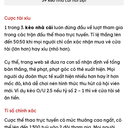
3+ kèo nhà cái nổi bật
Cược tài xỉu
1 trong 3.
kèo nhà cái
luôn đứng đầu về lượt tham gia
trong các trận đấu thể thao trực tuyến. Tỉ lệ thắng lên
đến 50:50 khi mọi người chỉ cần xác nhận mua vé cửa
tài (lớn hơn) hay xỉu (nhỏ hơn).
Cụ thể, trang web sẽ đưa ra con số nhận định về tổng
bàn thắng, thẻ phạt, phạt góc có thẻ xuất hiện. Mọi
người dự đoán thực tế xuất hiện nhiều hơn hay ít hơn
mốc đó, khá dễ chơi nên hình thức thu hút cả hội viên
mới. Ví dụ kèo O/U 2.5 nếu tỷ số 2 – 1 thì vé cửa tài sẽ
ăn tiền.
Tỉ số chính xác
Cược thể thao trực tuyến có mức thưởng cao ngất, có
thể lên đến 1:300 tuỳ vào 2 đội tham gia. Mọi người