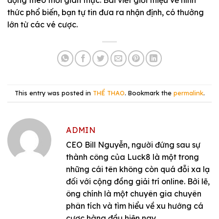
thức phổ biến, bạn tự tin đưa ra nhận định, có thưởng
lớn từ các vé cược.
This entry was posted in
THỂ THAO
. Bookmark the
permalink
.
ADMIN
CEO Bill Nguyễn, người đứng sau sự
thành công của Luck8 là một trong
những cái tên không còn quá đỗi xa lạ
đối với cộng đồng giải trí online. Bởi lẽ,
ông chính là một chuyên gia chuyên
phân tích và tìm hiểu về xu hướng cá
cược hàng đầu hiện nay.