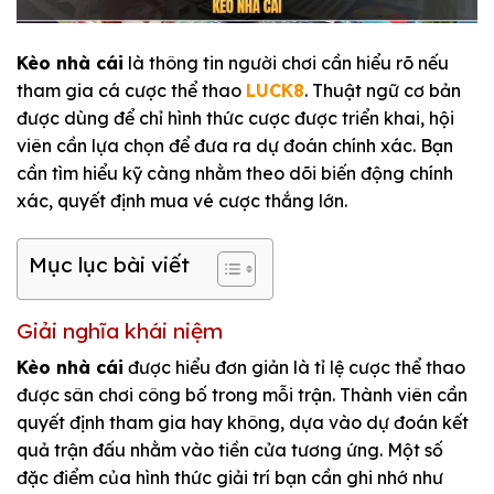
Kèo nhà cái
là thông tin người chơi cần hiểu rõ nếu
tham gia cá cược thể thao
LUCK8
. Thuật ngữ cơ bản
được dùng để chỉ hình thức cược được triển khai, hội
viên cần lựa chọn để đưa ra dự đoán chính xác. Bạn
cần tìm hiểu kỹ càng nhằm theo dõi biến động chính
xác, quyết định mua vé cược thắng lớn.
Mục lục bài viết
Giải nghĩa khái niệm
Kèo nhà cái
được hiểu đơn giản là tỉ lệ cược thể thao
được sân chơi công bố trong mỗi trận. Thành viên cần
quyết định tham gia hay không, dựa vào dự đoán kết
quả trận đấu nhằm vào tiền cửa tương ứng. Một số
đặc điểm của hình thức giải trí bạn cần ghi nhớ như